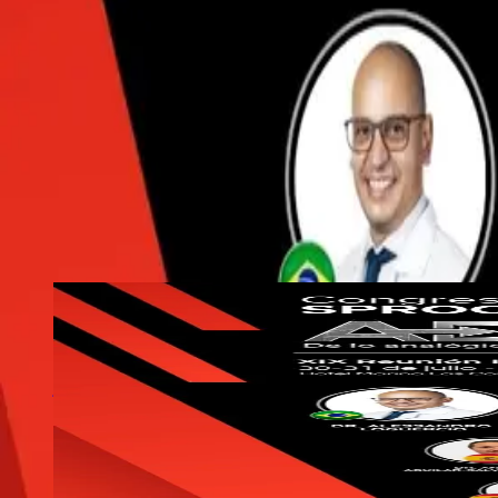
Hotel Marina Las Condes, Santiago
Ver detalle
Agenda completa
Toda la
programación SPROCh
Filtra por tipo de instancia y revisa fechas, inversión y cupos disponib
Todos (
2
)
Congresos (
1
)
Cursos (
1
)
CONGRESO
Destacado
SPROCh
30
jul
· 20
26
CONGRESO
Congreso SPROCh 2026 — ADAI: De lo analógico y digital a 
XIX Reunión Internacional de la SIOLA. Tres días con expositor