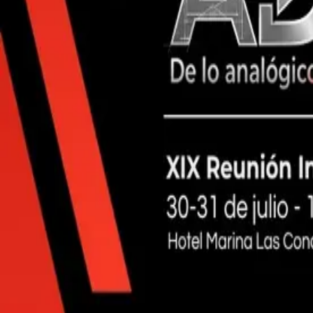
01
Congresos
01
Cursos y talleres
CL
Sede principal
Próximo destacado
No te lo pierdas
Ver toda la agenda
CONGRESO
Destacado
Congreso SPROCh 2026 — ADAI: De lo analógico y di
XIX Reunión Internacional de la SIOLA. Tres días con expositores inte
30 jul – 1 de agosto de 2026