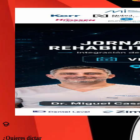
artificial.
30 jul. – 1 de agosto de 2026
Hotel Marina Las Condes, Santiago
Ver detalle
CURSO
SPROCh
11
sep
· 20
26
CURSO
Jornada de Flujo Digital Rehabilitador e Implantológico
La Jornada de Flujo Digital Rehabilitador e Implantológico es 
reales y demostraciones, los asistentes actualizarán sus conocimi
11 de septiembre de 2026
Hotel Marina Las Condes
Ver detalle
¿Quieres dictar