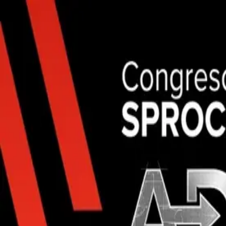
Inicio
Nosotros
Noticias
Cursos y Congresos
Pacientes
Contacto
Hazte socio
Inscríbete
Inicio
Nosotros
Noticias
Cursos y Congresos
Pacientes
Contacto
Hazte socio
Inscríbete
+56 2 2334 8332
soc.protesis@gmail.com
Agenda académica ·
2026
Cursos
& congresos
Instancias formativas y científicas, presenciales y virtuales. Pensadas
02
Total publicados