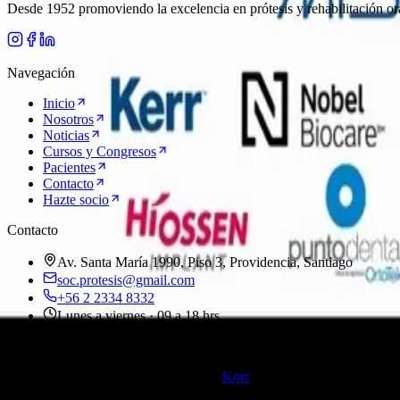
Desde 1952 promoviendo la excelencia en prótesis y rehabilitación or
Navegación
Inicio
Nosotros
Noticias
Cursos y Congresos
Pacientes
Contacto
Hazte socio
Contacto
Av. Santa María 1990, Piso 3, Providencia, Santiago
soc.protesis@gmail.com
+56 2 2334 8332
Lunes a viernes · 09 a 18 hrs
©
2026
Sociedad de Prótesis y Rehabilitación Oral de Chile
Santiago, Chile
·
Sitio desarrollado por
Korr