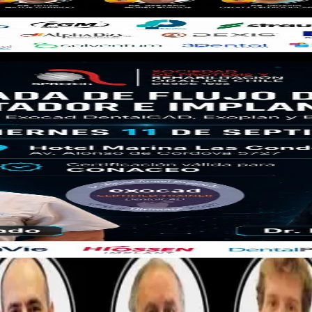
un curso de 8 horas que integra Exocad DentalCAD, Exoplan y Blender f
entos en rehabilitación e implantología digital.