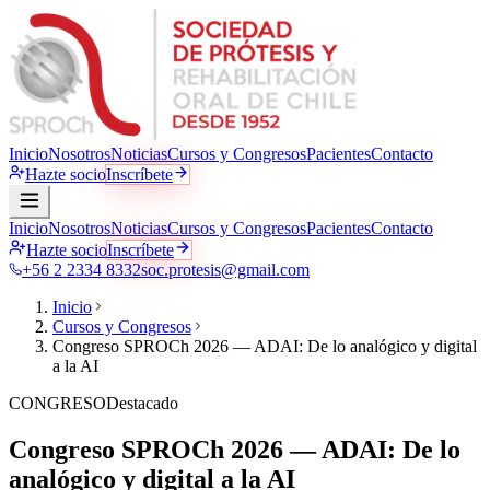
Inicio
Nosotros
Noticias
Cursos y Congresos
Pacientes
Contacto
Hazte socio
Inscríbete
Inicio
Nosotros
Noticias
Cursos y Congresos
Pacientes
Contacto
Hazte socio
Inscríbete
+56 2 2334 8332
soc.protesis@gmail.com
Inicio
Cursos y Congresos
Congreso SPROCh 2026 — ADAI: De lo analógico y digital
a la AI
CONGRESO
Destacado
Congreso SPROCh 2026 — ADAI: De lo
analógico y digital a la AI