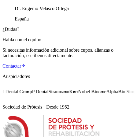
Dr. Eugenio Velasco Ortega
España
¿Dudas?
Habla con el equipo
Si necesitas información adicional sobre cupos, alianzas o
facturación, escríbenos directamente.
Contactar
Auspiciadores
 Dental Group
P Dental
Straumann
Kerr
Nobel Biocare
AlphaBio Simpl
Sociedad de Prótesis · Desde 1952