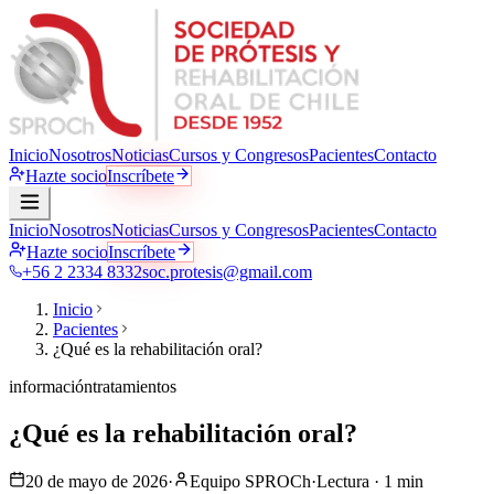
Inicio
Nosotros
Noticias
Cursos y Congresos
Pacientes
Contacto
Hazte socio
Inscríbete
Inicio
Nosotros
Noticias
Cursos y Congresos
Pacientes
Contacto
Hazte socio
Inscríbete
+56 2 2334 8332
soc.protesis@gmail.com
Inicio
Pacientes
¿Qué es la rehabilitación oral?
información
tratamientos
¿Qué es la rehabilitación oral?
20 de mayo de 2026
·
Equipo SPROCh
·
Lectura ·
1
min