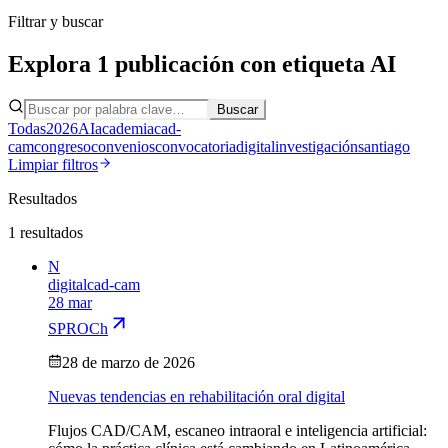
Filtrar y buscar
Explora
1
publicación
con etiqueta
AI
Buscar
Todas
2026
AI
academia
cad-
cam
congreso
convenios
convocatoria
digital
investigación
santiago
Limpiar filtros
Resultados
1
resultados
N
digital
cad-cam
28 mar
SPROCh
28 de marzo de 2026
Nuevas tendencias en rehabilitación oral digital
Flujos CAD/CAM, escaneo intraoral e inteligencia artificial: