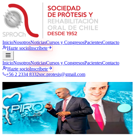
Inicio
Nosotros
Noticias
Cursos y Congresos
Pacientes
Contacto
Hazte socio
Inscríbete
Inicio
Nosotros
Noticias
Cursos y Congresos
Pacientes
Contacto
Hazte socio
Inscríbete
+56 2 2334 8332
soc.protesis@gmail.com
Noticias · Comunicados oficiales
La sociedad
al día
Comunicados oficiales, novedades académicas, publicaciones
científicas y actividad gremial. Todo lo que pasa en SPROCh, en un
solo lugar.
1
publicación
·
10
categorías
·
Actualización continua