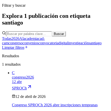
Filtrar y buscar
Explora
1
publicación
con etiqueta
santiago
Buscar
Todas
2026
AI
academia
cad-
cam
congreso
convenios
convocatoria
digital
investigación
santiago
Limpiar filtros
Resultados
1
resultados
C
congreso
2026
12 abr
SPROCh
12 de abril de 2026
Congreso SPROCh 2026 abre inscripciones tempranas