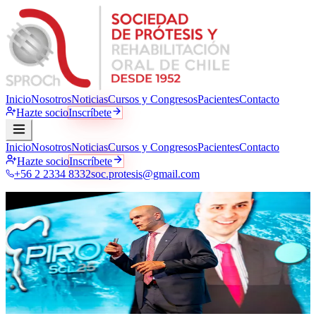
Inicio
Nosotros
Noticias
Cursos y Congresos
Pacientes
Contacto
Hazte socio
Inscríbete
Inicio
Nosotros
Noticias
Cursos y Congresos
Pacientes
Contacto
Hazte socio
Inscríbete
+56 2 2334 8332
soc.protesis@gmail.com
Noticias · Comunicados oficiales
La sociedad
al día
Comunicados oficiales, novedades académicas, publicaciones
científicas y actividad gremial. Todo lo que pasa en SPROCh, en un
solo lugar.
1
publicación
·
10
categorías
·
Actualización continua