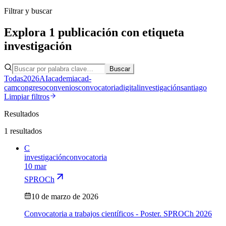
Filtrar y buscar
Explora
1
publicación
con etiqueta
investigación
Buscar
Todas
2026
AI
academia
cad-
cam
congreso
convenios
convocatoria
digital
investigación
santiago
Limpiar filtros
Resultados
1
resultados
C
investigación
convocatoria
10 mar
SPROCh
10 de marzo de 2026
Convocatoria a trabajos científicos - Poster. SPROCh 2026