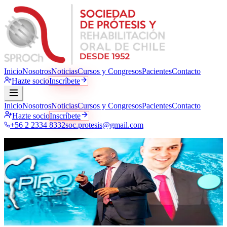
Inicio
Nosotros
Noticias
Cursos y Congresos
Pacientes
Contacto
Hazte socio
Inscríbete
Inicio
Nosotros
Noticias
Cursos y Congresos
Pacientes
Contacto
Hazte socio
Inscríbete
+56 2 2334 8332
soc.protesis@gmail.com
Noticias · Comunicados oficiales
La sociedad
al día
Comunicados oficiales, novedades académicas, publicaciones
científicas y actividad gremial. Todo lo que pasa en SPROCh, en un
solo lugar.
1
publicación
·
10
categorías
·
Actualización continua