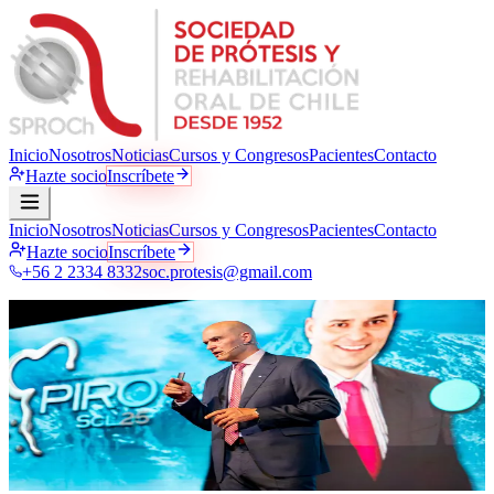
Inicio
Nosotros
Noticias
Cursos y Congresos
Pacientes
Contacto
Hazte socio
Inscríbete
Inicio
Nosotros
Noticias
Cursos y Congresos
Pacientes
Contacto
Hazte socio
Inscríbete
+56 2 2334 8332
soc.protesis@gmail.com
Noticias · Comunicados oficiales
La sociedad
al día
Comunicados oficiales, novedades académicas, publicaciones
científicas y actividad gremial. Todo lo que pasa en SPROCh, en un
solo lugar.
1
publicación
·
10
categorías
·
Actualización continua