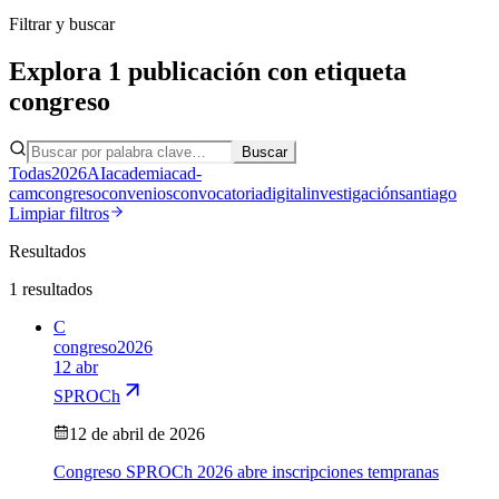
Filtrar y buscar
Explora
1
publicación
con etiqueta
congreso
Buscar
Todas
2026
AI
academia
cad-
cam
congreso
convenios
convocatoria
digital
investigación
santiago
Limpiar filtros
Resultados
1
resultados
C
congreso
2026
12 abr
SPROCh
12 de abril de 2026
Congreso SPROCh 2026 abre inscripciones tempranas